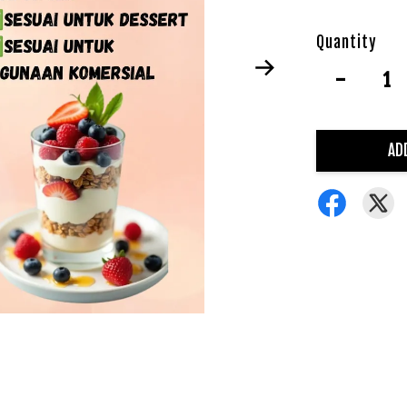
Quantity
-
AD