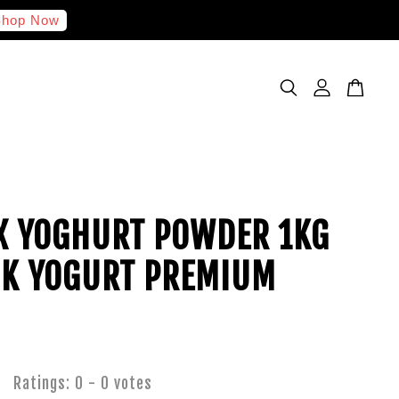
hop Now
X YOGHURT POWDER 1KG
K YOGURT PREMIUM
Ratings:
0
-
0
votes