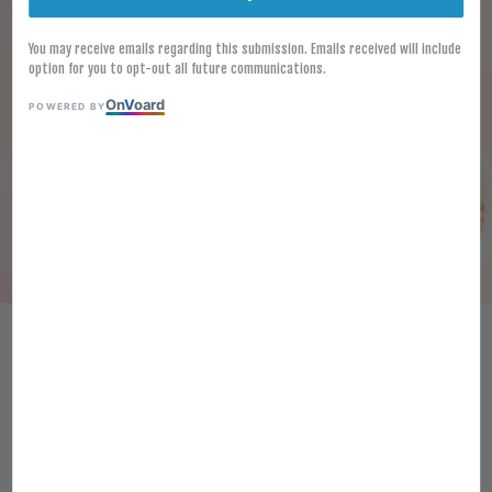
You may receive emails regarding this submission. Emails received will include
option for you to opt-out all future communications.
On
V
oard
POWERED BY
[FROZEN] CURRY MEE PASTE